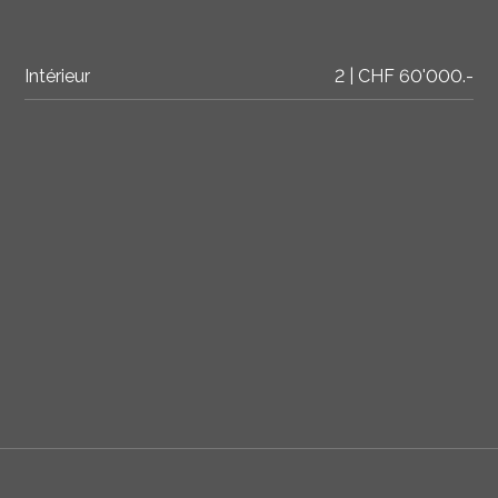
Intérieur
2 | CHF 60'000.-