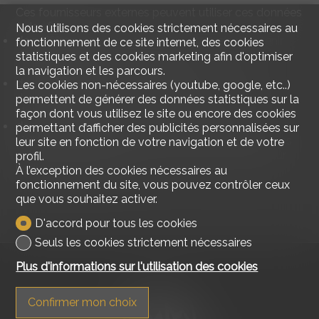
Ces fournisseurs externes peuvent utiliser ces données
à des fins:
Nous utilisons des cookies strictement nécessaires au
de préférences:
permettant à un site web de retenir
fonctionnement de ce site internet, des cookies
des informations qui modifient le service pour
statistiques et des cookies marketing afin d'optimiser
correspondre aux choix du visiteur.
la navigation et les parcours.
de statistiques:
permettant à un site web de retenir
Les cookies non-nécessaires (youtube, google, etc..)
des informations pour comprendre comment les
permettent de générer des données statistiques sur la
visiteurs interagissent avec leurs services.
façon dont vous utilisez le site ou encore des cookies
de marketing:
permettant d'effectuer un suivi des
permettant d’afficher des publicités personnalisées sur
visiteurs sur différents sites web et ainsi d'afficher des
leur site en fonction de votre navigation et de votre
publicités qui sont pertinentes et intéressantes pour
profil.
l'utilisateur individuel.
À l’exception des cookies nécessaires au
fonctionnement du site, vous pouvez contrôler ceux
que vous souhaitez activer.
D'accord pour tous les cookies
Seuls les cookies strictement nécessaires
Plus d'informations sur l'utilisation des cookies
Confirmer mon choix