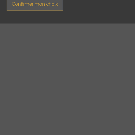
Confirmer mon choix
Contactez-nous
Switzerland house Sàrl