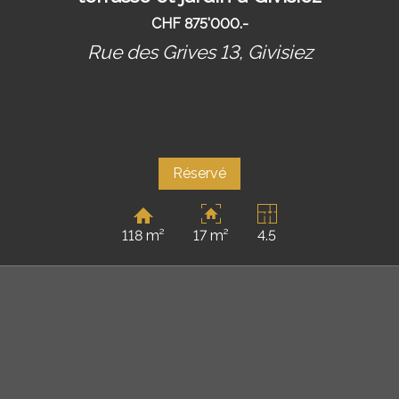
CHF 875'000.-
Rue des Grives 13,
Givisiez
Réservé
118 m²
17 m²
4.5