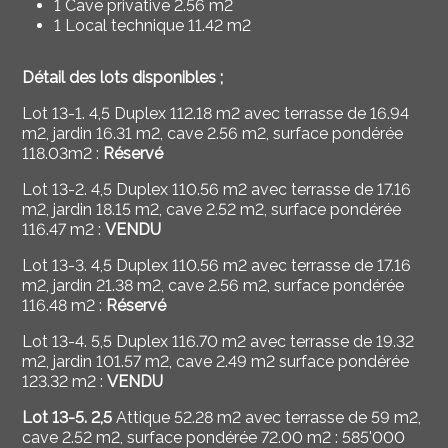
1 Cave privative 2.56 m2
1 Local technique 11.42 m2
Détail des lots disponibles ;
Lot 13-1.
4
,5
Duplex
112.18 m2
avec terrasse de 16.94
m2, jardin 16.31 m2, cave 2.56 m2, surface pondérée
118.03m2 :
Réservé
Lot 13-2.
4,5
Duplex
110.56 m2
avec terrasse de 17.16
m2, jardin 18.15 m2, cave 2.52 m2, surface pondérée
116.47 m2 :
VENDU
Lot 13-3.
4
,5
Duplex
110.56
m2
avec terrasse de 17.16
m2, jardin 21.38 m2, cave 2.56 m2, surface pondérée
116.48 m2 :
Réservé
Lot 13-4. 5
,5
Duplex
116.70 m2
avec terrasse de
19.32
m2, jardin 101.57 m2, cave 2.49 m2 surface pondérée
123.32 m2 :
VENDU
Lot 13-5. 2
,5
Attique 52.28
m2 avec terrasse de 59 m2,
cave 2.52 m2, s
urface pondérée 72.00
m2 : 585'000