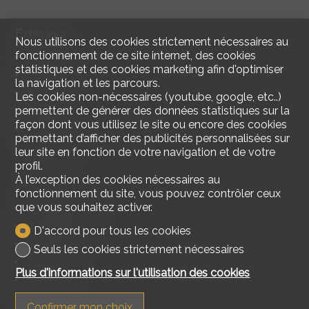
Extérieur
Nous utilisons des cookies strictement nécessaires au
fonctionnement de ce site internet, des cookies
Terrasse(s)
statistiques et des cookies marketing afin d'optimiser
Jardin
la navigation et les parcours.
Verdure
Les cookies non-nécessaires (youtube, google, etc..)
Cabanon
permettent de générer des données statistiques sur la
façon dont vous utilisez le site ou encore des cookies
Place(s) de parc couverte(s)
permettant d’afficher des publicités personnalisées sur
Parking
leur site en fonction de votre navigation et de votre
profil.
À l’exception des cookies nécessaires au
Intérieur
fonctionnement du site, vous pouvez contrôler ceux
que vous souhaitez activer.
Cuisine habitable
WC séparés
D'accord pour tous les cookies
WC visiteurs
Seuls les cookies strictement nécessaires
Cave
Plus d'informations sur l'utilisation des cookies
Grenier
Cheminée
Confirmer mon choix