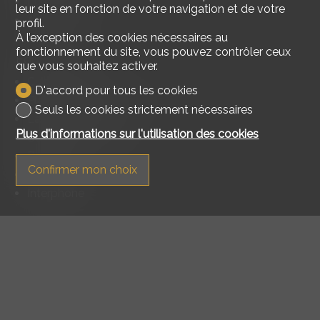
Lumineux
leur site en fonction de votre navigation et de votre
Avec cachet
profil.
À l’exception des cookies nécessaires au
fonctionnement du site, vous pouvez contrôler ceux
Equipement
que vous souhaitez activer.
Cuisine agencée
D'accord pour tous les cookies
Plaques vitrocéramiques
Seuls les cookies strictement nécessaires
Lave-vaisselle
Plus d'informations sur l'utilisation des cookies
Buanderie collective
Douche
Confirmer mon choix
Téléréseau
Interphone
Etat
Comme neuf
En rénovation
Ensoleillement