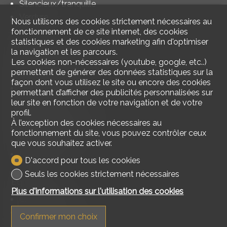
Silencieux/tranquille
Verdure
Nous utilisons des cookies strictement nécessaires au
fonctionnement de ce site internet, des cookies
statistiques et des cookies marketing afin d'optimiser
Intérieur
la navigation et les parcours.
Sans ascenseur
Les cookies non-nécessaires (youtube, google, etc..)
permettent de générer des données statistiques sur la
Salle de bain privative
façon dont vous utilisez le site ou encore des cookies
Jardin d'hiver
permettant d’afficher des publicités personnalisées sur
Local à vélos
leur site en fonction de votre navigation et de votre
profil.
Partiellement meublé
À l’exception des cookies nécessaires au
Armoires encastrées
fonctionnement du site, vous pouvez contrôler ceux
Double vitrage
que vous souhaitez activer.
Lumineux
D'accord pour tous les cookies
Seuls les cookies strictement nécessaires
Equipement
Plus d'informations sur l'utilisation des cookies
Cuisine équipée
Four
Confirmer mon choix
Four à micro-ondes