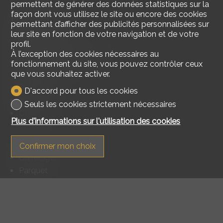
permettent de générer des données statistiques sur la
façon dont vous utilisez le site ou encore des cookies
Equipement
permettant d’afficher des publicités personnalisées sur
leur site en fonction de votre navigation et de votre
Cuisine agencée
profil.
Plaques vitrocéramiques
À l’exception des cookies nécessaires au
Buanderie collective
fonctionnement du site, vous pouvez contrôler ceux
que vous souhaitez activer.
Douche
Téléréseau
D'accord pour tous les cookies
WiFi
Seuls les cookies strictement nécessaires
Concierge
Plus d'informations sur l'utilisation des cookies
Sol
Confirmer mon choix
Carrelage
Parquet
Etat
Neuf