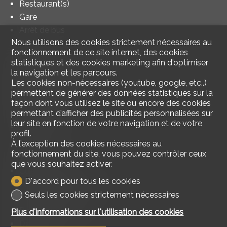
Restaurant(s)
Gare
Arrêt de bus
Nous utilisons des cookies strictement nécessaires au
fonctionnement de ce site internet, des cookies
Intérieur
statistiques et des cookies marketing afin d'optimiser
la navigation et les parcours.
Sans ascenseur
Les cookies non-nécessaires (youtube, google, etc..)
Salle de bain privative
permettent de générer des données statistiques sur la
Non meublé
façon dont vous utilisez le site ou encore des cookies
permettant d’afficher des publicités personnalisées sur
Lumineux
leur site en fonction de votre navigation et de votre
Avec cachet
profil.
À l’exception des cookies nécessaires au
fonctionnement du site, vous pouvez contrôler ceux
Equipement
que vous souhaitez activer.
Cuisine agencée
D'accord pour tous les cookies
Plaques vitrocéramiques
Seuls les cookies strictement nécessaires
Lave-vaisselle
Buanderie collective
Plus d'informations sur l'utilisation des cookies
Douche