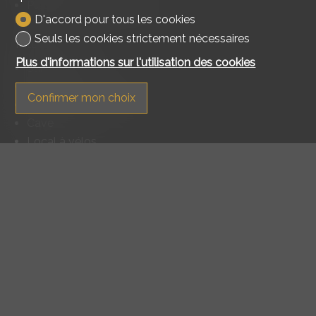
Place(s) de parc visiteur(s)
D'accord pour tous les cookies
Seuls les cookies strictement nécessaires
Intérieur
Plus d'informations sur l'utilisation des cookies
Sans ascenseur
Box
Confirmer mon choix
Salle de bain privative
Cave
Local à vélos
Lumière naturelle
Equipement
Cuisine équipée
Buanderie collective
Baignoire
Douche
Sol