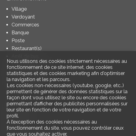
Village
Verdoyant
Commerces
Banque
Poste
Restaurant(s)
Arrêt de bus
Nous utilisons des cookies strictement nécessaires au
Enfants bienvenus
fonctionnement de ce site internet, des cookies
Ecole primaire
statistiques et des cookies marketing afin d'optimiser
la navigation et les parcours.
Ecole secondaire
Les cookies non-nécessaires (youtube, google, etc..)
Centre sportif
permettent de générer des données statistiques sur la
façon dont vous utilisez le site ou encore des cookies
permettant d’afficher des publicités personnalisées sur
Extérieur
leur site en fonction de votre navigation et de votre
Balcon(s)
profil.
À l’exception des cookies nécessaires au
Parking
fonctionnement du site, vous pouvez contrôler ceux
Box
que vous souhaitez activer.