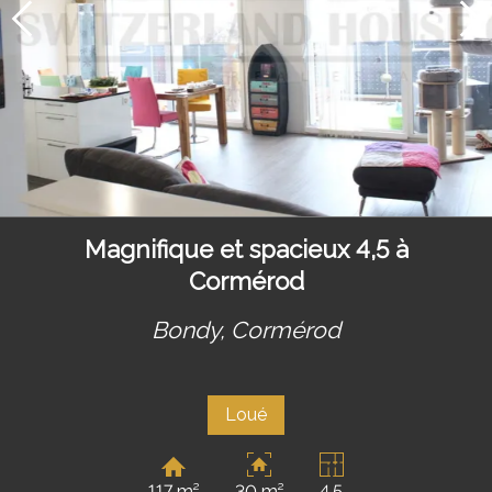
Magnifique et spacieux 4,5 à
Cormérod
Bondy,
Cormérod
Loué
117 m²
30 m²
4.5