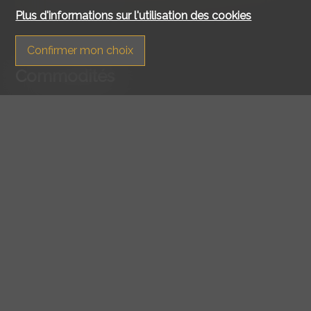
Plus d'informations sur l'utilisation des cookies
Confirmer mon choix
Commodités
Environnement
Village
Verdoyant
Restaurant(s)
Arrêt de bus
Enfants bienvenus
Ecole primaire
Extérieur
Balcon(s)