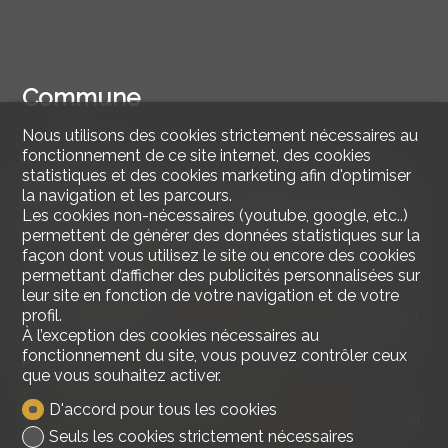
Commune
Nous utilisons des cookies strictement nécessaires au
fonctionnement de ce site internet, des cookies
statistiques et des cookies marketing afin d'optimiser
L'endroit actuellement occupé par le village était le
la navigation et les parcours.
siège d'une
Villa
romaine
importante dans laquelle on
Les cookies non-nécessaires (youtube, google, etc..)
découvrit une mosaïque de la première moitié du
permettent de générer des données statistiques sur la
e
iii
siècle représentant un combat entre
Thésée
et le
façon dont vous utilisez le site ou encore des cookies
Minotaure
(qui se trouve actuellement dans l'un des
permettant d’afficher des publicités personnalisées sur
couloirs de l'
Université de Fribourg
).
leur site en fonction de votre navigation et de votre
Le village fait partie des
Anciennes Terres
entre le
profil.
e
xv
siècle
et 1798 où il est érigé en commune et rejoint
À l’exception des cookies nécessaires au
successivement le
district d'Avenches
jusqu'en 1803,
fonctionnement du site, vous pouvez contrôler ceux
3.
puis celui de
Fribourg
jusqu'en 1846
que vous souhaitez activer.
er
Le 1
janvier 1997, la commune a fusionné avec ses
D'accord pour tous les cookies
voisines de
Courtion
,
Cournillens
et
Misery
pour former
Seuls les cookies strictement nécessaires
la nouvelle commune de
Misery-Courtion
.