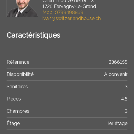
Chemin du Verneiron 13
1726 Farvagny-le-Grand
Mob.
0799498869
ivan@switzerlandhouse.ch
Caractéristiques
Référence
3366155
Disponibilité
A convenir
Sanitaires
3
Pièces
4.5
Chambres
3
Étage
1er étage