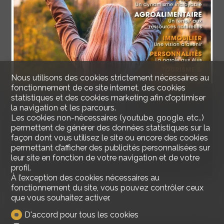
Nous utilisons des cookies strictement nécessaires au
fonctionnement de ce site internet, des cookies
statistiques et des cookies marketing afin d'optimiser
Bien Vivre à Fribourg
la navigation et les parcours.
25 décembre 2022
Les cookies non-nécessaires (youtube, google, etc..)
permettent de générer des données statistiques sur la
Switzerland House a été sélectionné parmi les
façon dont vous utilisez le site ou encore des cookies
agences immobilière Fribourgeoise, dans l'édition
permettant d’afficher des publicités personnalisées sur
2019/20." Bien Vivre à Fribourg ".
leur site en fonction de votre navigation et de votre
#Presse
profil.
À l’exception des cookies nécessaires au
fonctionnement du site, vous pouvez contrôler ceux
que vous souhaitez activer.
D'accord pour tous les cookies